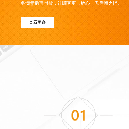
务满意后再付款，让顾客更加放心，无后顾之忧。
查看更多