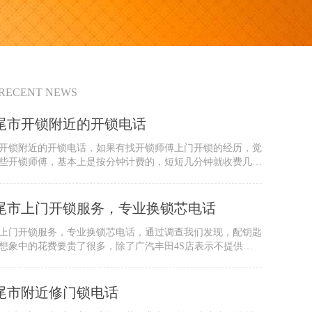
RECENT NEWS
尾市开锁附近的开锁电话
锁附近的开锁电话，如果有找开锁师傅上门开锁的经历，觉
些开锁师傅，基本上是按分钟计费的，短短几分钟就收费几十
觉得他们的收费有点高。开锁是一个非常有商机有前景的行
锁家家都有，锁出现点……
尾市上门开锁服务，专业换锁芯电话
门开锁服务，专业换锁芯电话，通过调查我们发现，配钥匙
想象中的花费要贵了很多，除了广汽丰田4S店表示不提供配
业务以外，根据车型和品牌不同，单配一把遥控钥匙的花费至
在百元以上，一些豪华……
尾市附近修门锁电话