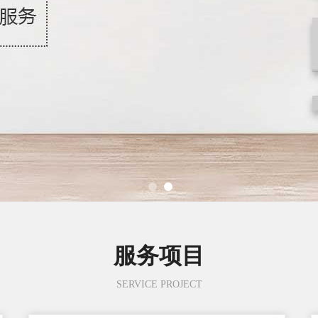
服务项目
SERVICE PROJECT