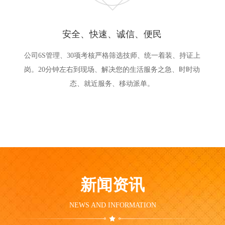
安全、快速、诚信、便民
公司6S管理、30项考核严格筛选技师、统一着装、持证上
岗。20分钟左右到现场、解决您的生活服务之急、时时动
态、就近服务、移动派单。
新闻资讯
NEWS AND INFORMATION