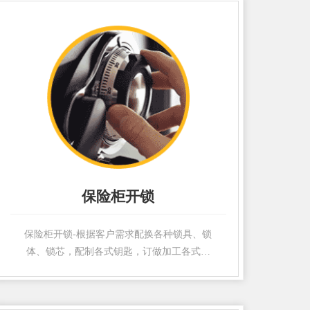
保险柜开锁
保险柜开锁-根据客户需求配换各种锁具、锁
体、锁芯，配制各式钥匙，订做加工各式异
形钥匙 开锁换锁