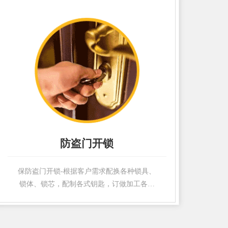
防盗门开锁
保防盗门开锁-根据客户需求配换各种锁具、
锁体、锁芯，配制各式钥匙，订做加工各式
异形钥匙 开锁换锁