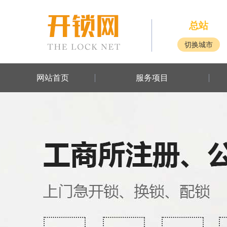
总站
切换城市
网站首页
服务项目