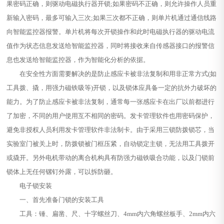
果密码正确，则驱动电磁执行器开锁;如果密码不正确，则允许操作人员重
新输入密码，最多可输入三次;如果三次都不正确，则单片机通过通信线路
向智能监控器报警。单片机将每次开锁操作和此时电磁执行器的驱动电流
值作为状态信息发送给智能监控器，同时将接收来自传感器接口的报警信
息也发送给智能监控器，作为智能化分析的依据。
在安全性方面需要解决的是防止感应卡被非法复制和用非正常方式(如
工具拨、撬，用强力磁铁吸等)开锁，以及锁体应具备一定的抗外力破坏的
能力。为了防止感应卡被非法复制，通常每一张感应卡在出厂以前都进行
了加密，不同的用户使用互不相同的密码。发卡管理软件也用密码保护，
避免非授权人员利用发卡管理软件非法制卡。由于采用三锁防拨锁芯，当
实验室门被关上时，防拨锁被门框压紧，自动锁定主锁，无法用工具拨开
或撬开。另外电机带动的离合机构具有防强力磁铁吸合功能，以及门锁前
锁体上无任何镙钉外露，可以拆防砸。
电子锁安装
一、首先准备门锁的安装工具
工具：锤、扁凿、尺、十字螺丝刀、4mm内六角螺丝板手、2mm内六