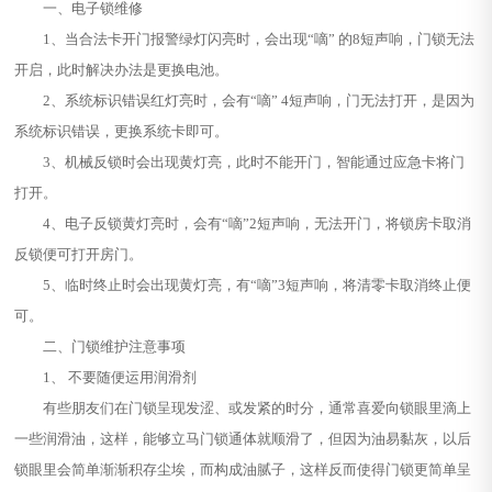
一、电子锁维修
1、当合法卡开门报警绿灯闪亮时，会出现“嘀” 的8短声响，门锁无法
开启，此时解决办法是更换电池。
2、系统标识错误红灯亮时，会有“嘀” 4短声响，门无法打开，是因为
系统标识错误，更换系统卡即可。
3、机械反锁时会出现黄灯亮，此时不能开门，智能通过应急卡将门
打开。
4、电子反锁黄灯亮时，会有“嘀”2短声响，无法开门，将锁房卡取消
反锁便可打开房门。
5、临时终止时会出现黄灯亮，有“嘀”3短声响，将清零卡取消终止便
可。
二、门锁维护注意事项
1、 不要随便运用润滑剂
有些朋友们在门锁呈现发涩、或发紧的时分，通常喜爱向锁眼里滴上
一些润滑油，这样，能够立马门锁通体就顺滑了，但因为油易黏灰，以后
锁眼里会简单渐渐积存尘埃，而构成油腻子，这样反而使得门锁更简单呈