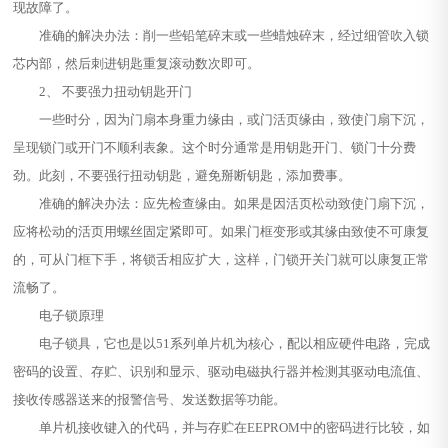
现故障了。
准确的解决办法：削一些铅笔碎末或一些蜡烛碎末，经过细管吹入锁
芯内部，然后刺进钥匙重复滚动数次即可。
2、 不要强力扭动钥匙开门
一些时分，因为门扇本身重力缘由，或门活页缘由，致使门扇下沉，
呈现锁门或开门不顺利表象。这个时分通常是用钥匙开门、锁门十分费
劲。此刻，不要强行扭动钥匙，避免掰断钥匙，添加费事。
准确的解决办法：应先检查缘由。如果是因活页松动致使门扇下沉，
应将松动的活页用螺丝固定紧即可。如果门框变形或其缘由致使不可康复
的，可从门框下手，将锁舌相应扩大，这样，门锁开关门就可以康复正常
流畅了。
电子锁原理
电子锁具，它也是以51系列单片机为核心，配以相应硬件电路，完成
密码的设置、存贮、识别和显示、驱动电磁执行器并检测其驱动电流值、
接收传感器送来的报警信号、发送数据等功能。
单片机接收键入的代码，并与存贮在EEPROM中的密码进行比较，如