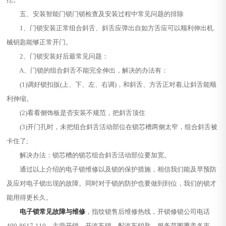
五、安装智能门锁门锁检查及安装过程中常见问题的排除
1、门锁安装正常组合斜舌、斜舌应弹出自如方舌应可以顺利伸出机.
械钥匙能够正常开门。
2、门锁安装好后最常见问题：
A、门锁的组合斜舌不能完全伸出，解决的办法有：
(1)调好锁扣扳(上、下、左、右调)，和斜舌、方舌正对着,让斜舌能顺
利伸缩。
(2)看看侧饰板是否安装不规范，把斜舌顶住
(3)开门孔时，未把组合斜舌活动部位在锁芯槽两侧太窄，组合斜舌被
卡住了;
解决办法：锁芯槽的锁芯组合斜舌活动部位要加宽。
通过以上介绍的电子锁维修以及锁的保护措施，相信我们能及早预防
及应对电子锁出现的故障。同时对于锁的防护也要做到到位，我们的锁才
能用得更长久。
电子锁常见故障与维修
，指纹锁售后维修热线，开锁修锁公司电话
400-8617-110，主营开锁、开汽车锁、配汽车钥匙。服务范围覆盖各市