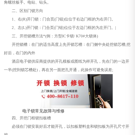
角螺丝板手。电钻、钻头。
二、区别门锁方向
1、右(R)开门锁：门合页(门钮)位位于右边门框的为右开门。
2、左(L)开门锁：门合页(门钮)位位于左边门框的为左开门。|
三、开挖锁槽方法*(例：方型IC卡锁/ K70#大锁体)
开挖锁槽：在门的适当高度上先开锁芯槽：在门侧中央处挖锁芯槽;挖
好后，在门的内外
酒店电子锁供应商提供的开孔模板或图纸为样开孔，先在门的一边开
一半(挖到锁芯槽处)，再在另一面把孔开通，此操作可避免误差;
电子锁常见故障与维修
四、开挖门框锁扣板槽
必须在门锁安装好后才能开孔，以扣板塑料盒和锁扣板为开孔尺寸开
挖。